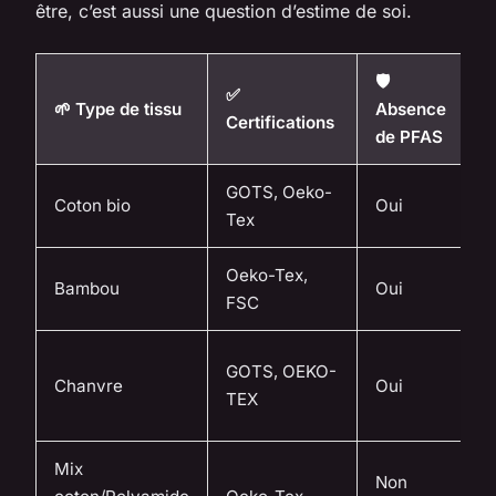
être, c’est aussi une question d’estime de soi.
🛡️
✅
🌱 Type de tissu
Absence
✨
Certifications
de PFAS
GOTS, Oeko-
B
Coton bio
Oui
Tex
t
Oeko-Tex,
I
Bambou
Oui
FSC
t
B
GOTS, OEKO-
Chanvre
Oui
c
TEX
d
Mix
Non
B