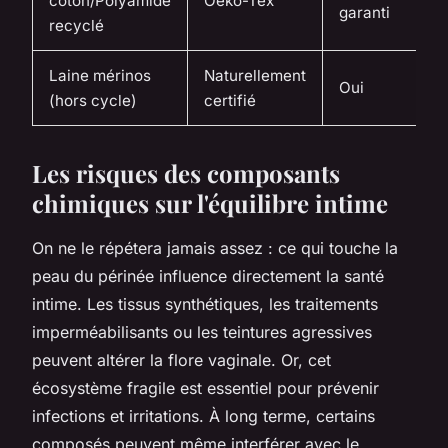
coton/Polyamide
Oeko-Tex
garanti
c
recyclé
Laine mérinos
Naturellement
D
Oui
(hors cycle)
certifié
c
Les risques des composants
chimiques sur l'équilibre intime
On ne le répétera jamais assez : ce qui touche la
peau du périnée influence directement la santé
intime. Les tissus synthétiques, les traitements
imperméabilisants ou les teintures agressives
peuvent altérer la flore vaginale. Or, cet
écosystème fragile est essentiel pour prévenir
infections et irritations. À long terme, certains
composés peuvent même interférer avec le