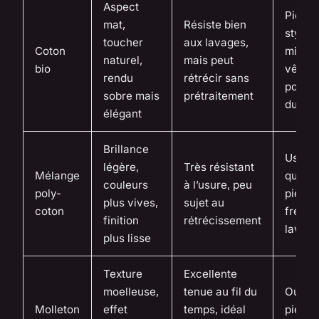
Aspect
Pièces
mat,
Résiste bien
style
toucher
aux lavages,
Coton
minima
naturel,
mais peut
bio
vêtem
rendu
rétrécir sans
portés
sobre mais
prétraitement
du cor
élégant
Brillance
Usage
légère,
Très résistant
Mélange
quotid
couleurs
à l’usure, peu
poly-
pièces
plus vives,
sujet au
coton
fréqu
finition
rétrécissement
lavées
plus lisse
Texture
Excellente
moelleuse,
tenue au fil du
Outerw
Molleton
effet
temps, idéal
pièces