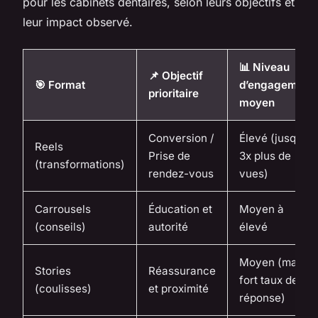
pour les cabinets dentaires, selon leurs objectifs et
leur impact observé.
📊 Niveau
📌 Objectif
🎯 Format
d’engagement
prioritaire
moyen
Conversion /
Élevé (jusqu’à
Reels
Prise de
3x plus de
(transformations)
rendez-vous
vues)
Carrousels
Éducation et
Moyen à
(conseils)
autorité
élevé
Moyen (mais
Stories
Réassurance
fort taux de
(coulisses)
et proximité
réponse)